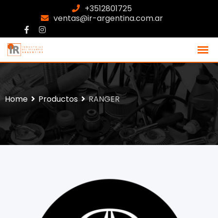
+3512801725
ventas@ir-argentina.com.ar
Home
Productos
RANGER