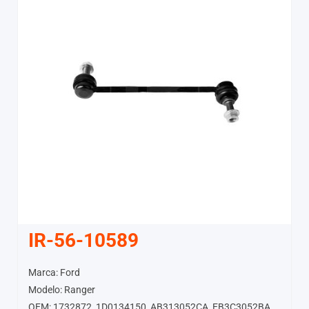
IR-56-10589
Marca: Ford
Modelo: Ranger
OEM: 1732872, 1D0134150, AB313052CA, EB3C3052BA,