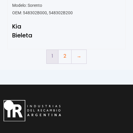
Modelo: Sorento
OEM: 548302B000, 548302B200
Kia
Bieleta
1
2
→