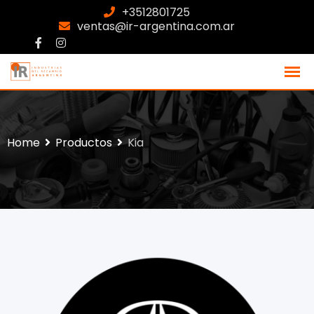
+3512801725
ventas@ir-argentina.com.ar
Home
Productos
Kia