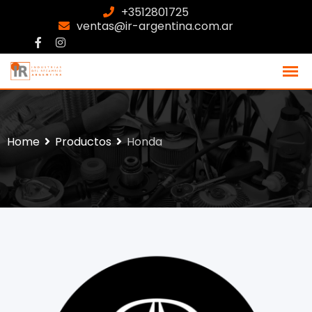
+3512801725
ventas@ir-argentina.com.ar
Home
Productos
Honda