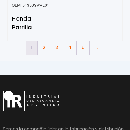
OEM: 51350SWAE01
Honda
Parrilla
1
2
3
4
5
→
Somos la compañía líder en la fabricación y distribución