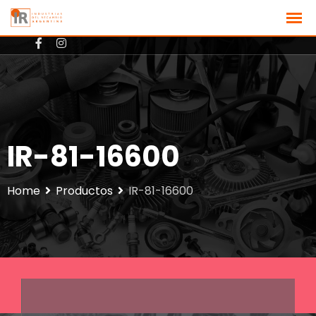
+3512801725
ventas@ir-argentina.com.ar
IR-81-16600
Home
Productos
IR-81-16600