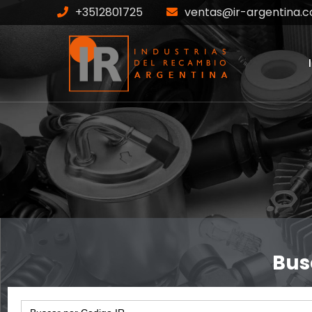
+3512801725
ventas@ir-argentina.c
IR-81-16599
Home
Productos
IR-81-16599
Bus
Search