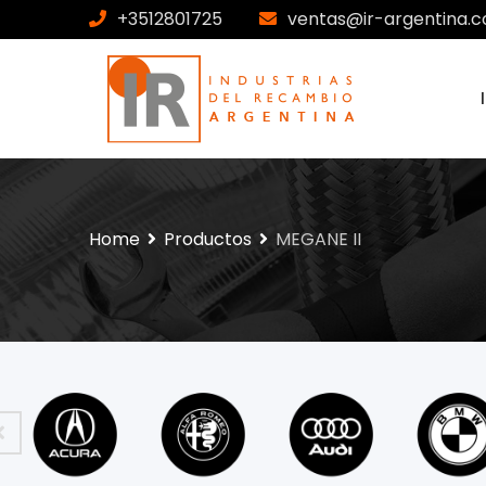
+3512801725
ventas@ir-argentina.c
Home
Productos
MEGANE II