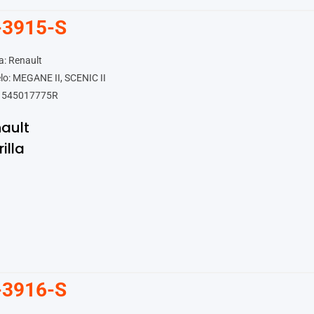
-3915-S
: Renault
o: MEGANE II, SCENIC II
 545017775R
ault
rilla
-3916-S