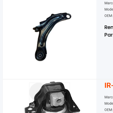
Marca
Model
OEM:
Ren
Par
IR
Marca
Mode
OEM: