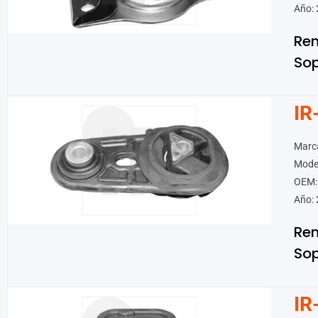
Año: 
Ren
Sop
IR
Marca
Mode
OEM:
Año: 
Ren
Sop
IR