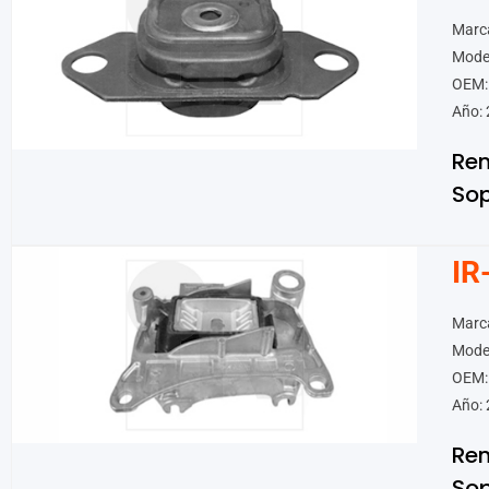
Marca
Model
OEM:
Año: 
Ren
Sop
IR
Marca
Mode
OEM:
Año: 
Ren
Sop