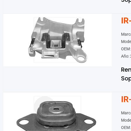
IR
Marca
Mode
OEM:
Año: 
Ren
Sop
IR
Marca
Model
OEM: