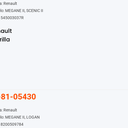
: Renault
o: MEGANE II, SCENIC II
 545003037R
ault
rilla
-81-05430
: Renault
lo: MEGANE II, LOGAN
 8200509784