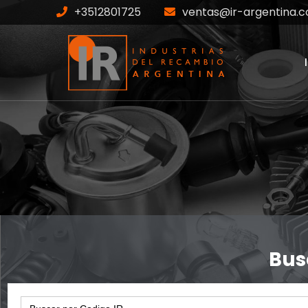
+3512801725
ventas@ir-argentina.c
IR-81-05443
Home
Productos
IR-81-05443
Bus
Search