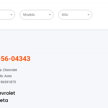
-56-04343
: Chevrolet
lo: Aveo
 96391875
vrolet
leta