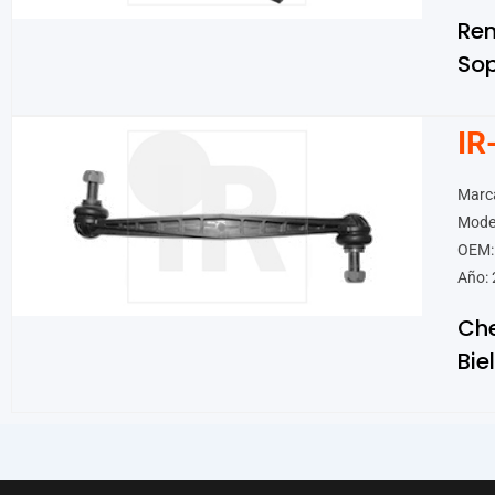
Ren
Sop
IR
Marca
Mode
OEM:
Año: 
Che
Bie