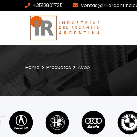
+3512801725
ventas@ir-argentina.c
Home
Productos
Aveo