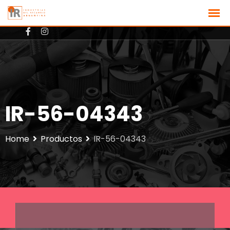
+3512801725
ventas@ir-argentina.com.ar
IR-56-04343
Home
Productos
IR-56-04343