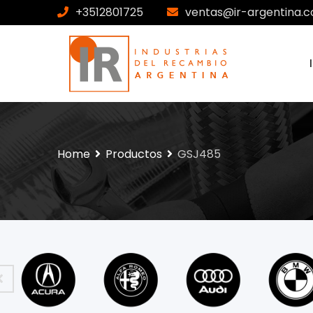
+3512801725
ventas@ir-argentina.c
Home
Productos
GSJ485