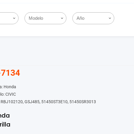
-7134
a: Honda
o: CIVIC
 RBJ102120, GSJ485, 51450ST3E10, 51450SR3013
nda
rilla