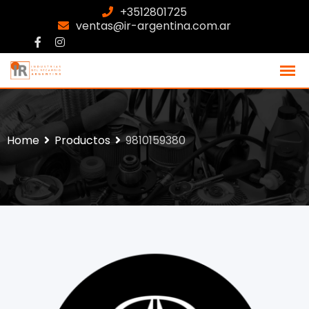
+3512801725
ventas@ir-argentina.com.ar
Home
Productos
9810159380