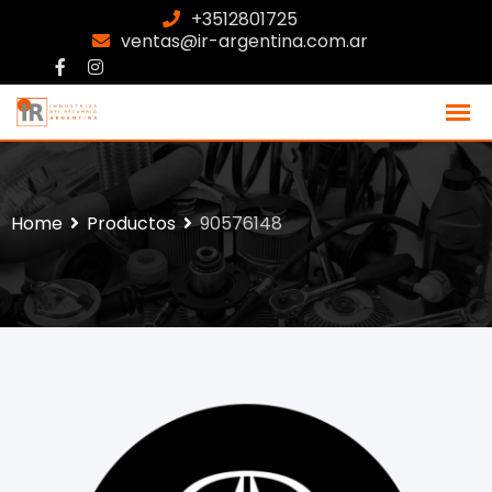
+3512801725
ventas@ir-argentina.com.ar
Home
Productos
90576148