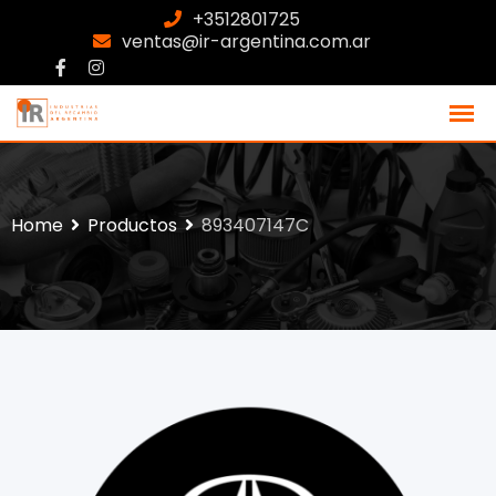
+3512801725
ventas@ir-argentina.com.ar
Home
Productos
893407147C