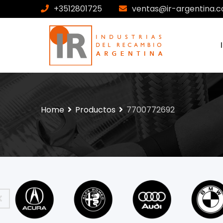
+3512801725
ventas@ir-argentina.c
Home
Productos
7700772692