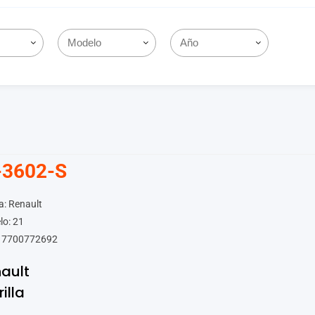
-3602-S
: Renault
lo: 21
 7700772692
ault
rilla