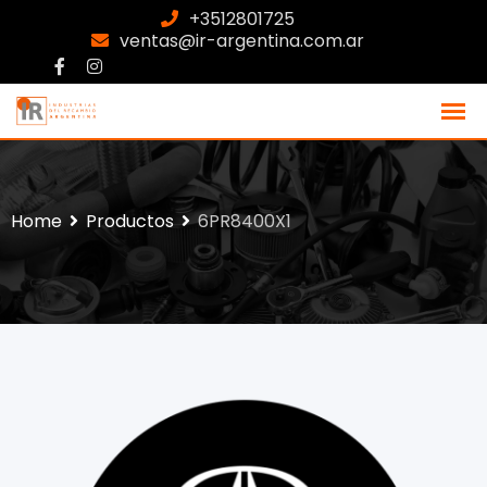
+3512801725
ventas@ir-argentina.com.ar
Home
Productos
6PR8400X1