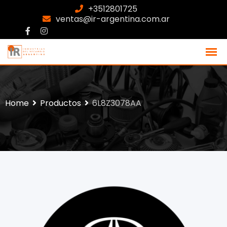
+3512801725
ventas@ir-argentina.com.ar
Home
Productos
6L8Z3078AA