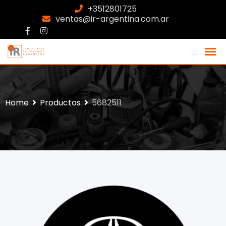
+3512801725
ventas@ir-argentina.com.ar
Home
Productos
5682511