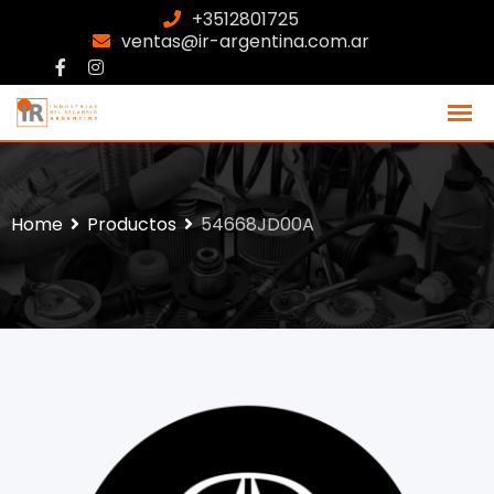
+3512801725
ventas@ir-argentina.com.ar
Home
Productos
54668JD00A