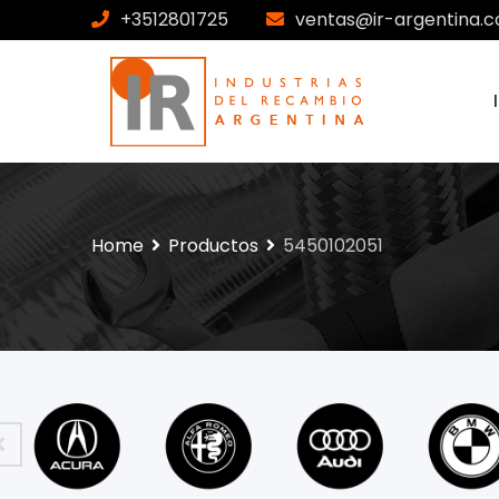
+3512801725
ventas@ir-argentina.c
Home
Productos
5450102051