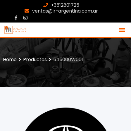
+3512801725
ventas@ir-argentina.com.ar
Home
Productos
545000W001