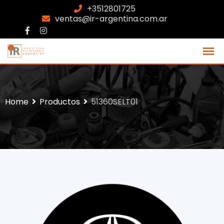
+3512801725
ventas@ir-argentina.com.ar
Home
Productos
51360SELT01