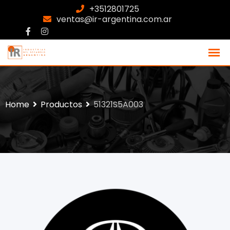
+3512801725
ventas@ir-argentina.com.ar
Home
Productos
51321S5A003