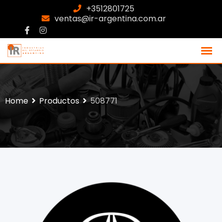
+3512801725
ventas@ir-argentina.com.ar
Home
Productos
508771