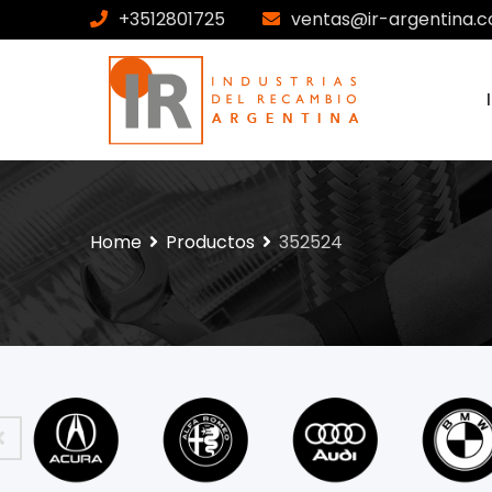
+3512801725
ventas@ir-argentina.c
Home
Productos
352524