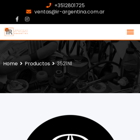
+3512801725
ventas@ir-argentina.com.ar
Home
Productos
3521N1