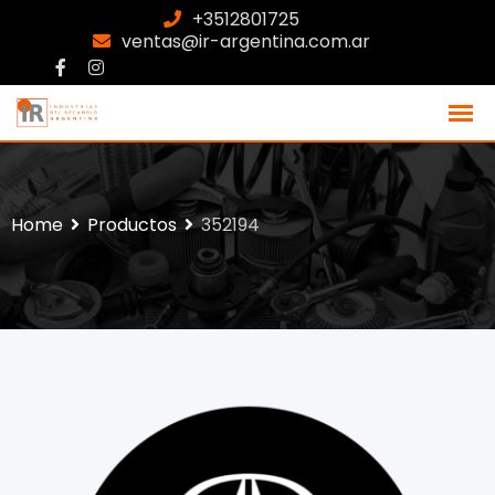
+3512801725
ventas@ir-argentina.com.ar
Home
Productos
352194