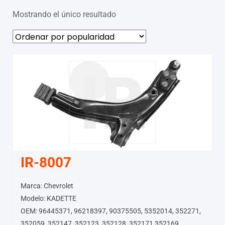
Mostrando el único resultado
IR-8007
Marca: Chevrolet
Modelo: KADETTE
OEM: 96445371, 96218397, 90375505, 5352014, 352271,
352059, 352147, 352123, 352128, 352171,352169,