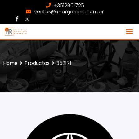
+3512801725
ventas@ir-argentina.com.ar
Home
Productos
352171