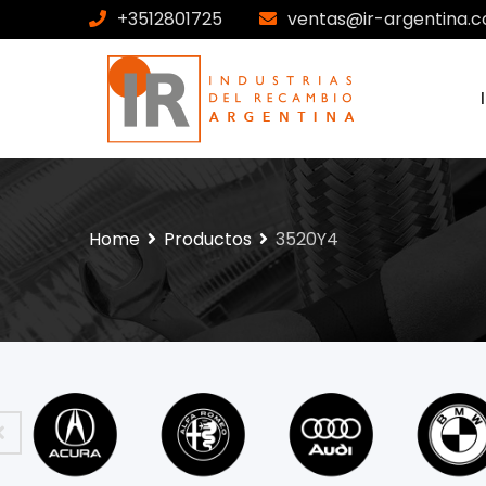
+3512801725
ventas@ir-argentina.c
Home
Productos
3520Y4