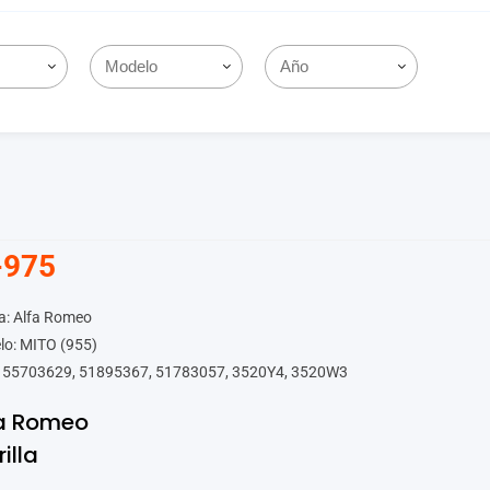
-975
a: Alfa Romeo
lo: MITO (955)
 55703629, 51895367, 51783057, 3520Y4, 3520W3
fa Romeo
rilla