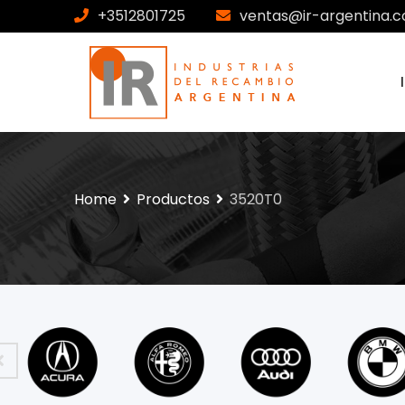
+3512801725
ventas@ir-argentina.c
Home
Productos
3520T0