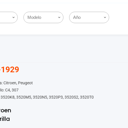
-1929
: Citroen, Peugeot
o: C4, 307
 3520K8, 3520M5, 3520N5, 3520P3, 3520S2, 3520T0
roen
rilla