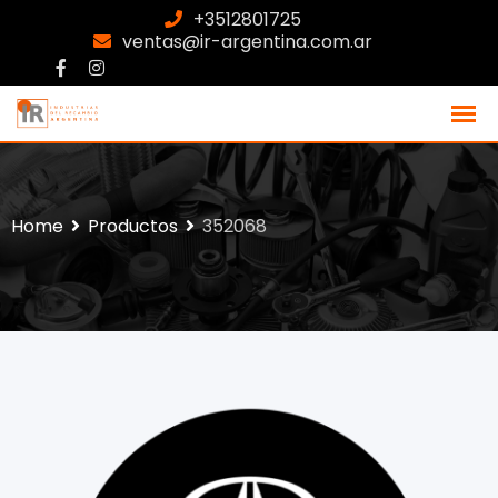
+3512801725
ventas@ir-argentina.com.ar
Home
Productos
352068