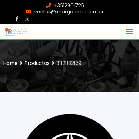
+3512801725
ventas@ir-argentina.com.ar
Home
Productos
31121132159