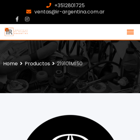
+3512801725
ventas@ir-argentina.com.ar
Home
Productos
219101M150