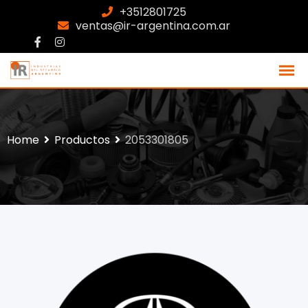
+3512801725
ventas@ir-argentina.com.ar
Home
Productos
2053301805