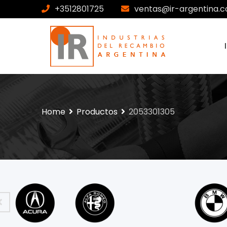
+3512801725
ventas@ir-argentina.c
Home
Productos
2053301305