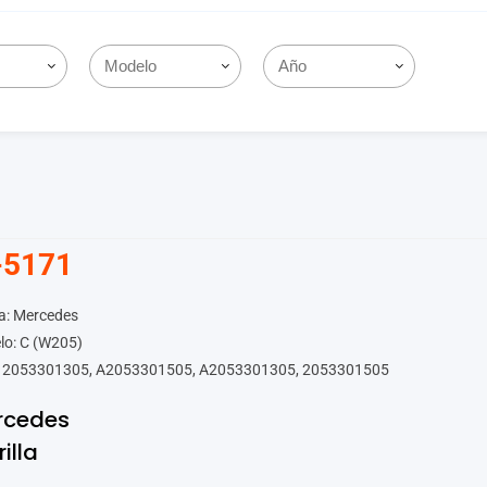
-5171
a: Mercedes
lo: C (W205)
 2053301305, A2053301505, A2053301305, 2053301505
rcedes
rilla