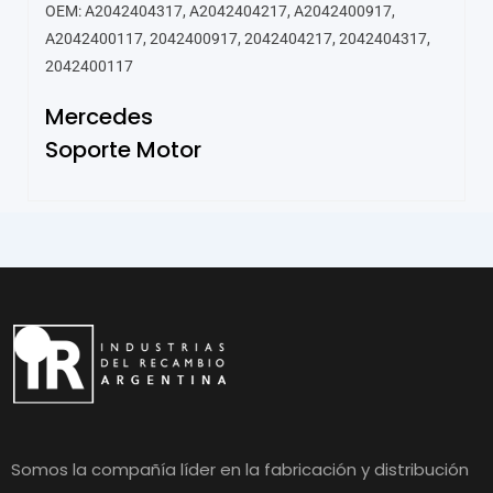
OEM: A2042404317, A2042404217, A2042400917,
A2042400117, 2042400917, 2042404217, 2042404317,
2042400117
Mercedes
Soporte Motor
Somos la compañía líder en la fabricación y distribución