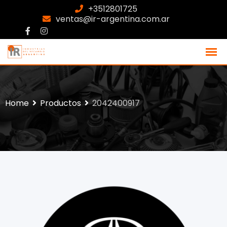
+3512801725
ventas@ir-argentina.com.ar
Home
Productos
2042400917