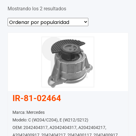
Mostrando los 2 resultados
IR-81-02464
Marca: Mercedes
Modelo: C (W204/C204), E (W212/S212)
OEM: 2042404317, A2042404317, A2042404217,
A2042400917, 2042404217, 2042400117, 2042400917,