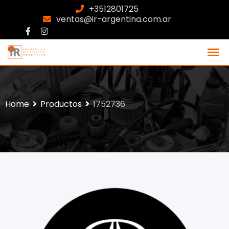
+3512801725
ventas@ir-argentina.com.ar
Home
Productos
1752736