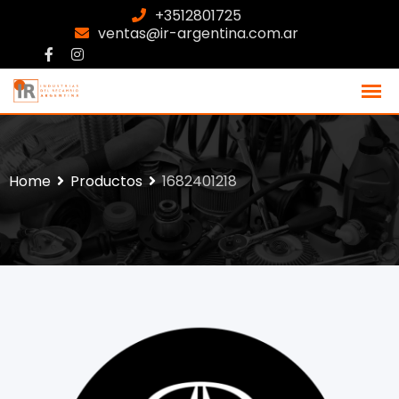
+3512801725
ventas@ir-argentina.com.ar
Home
Productos
1682401218