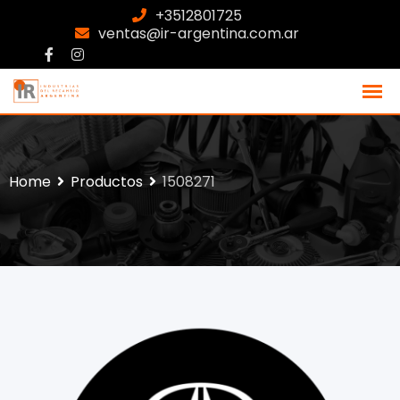
+3512801725
ventas@ir-argentina.com.ar
Home
Productos
1508271