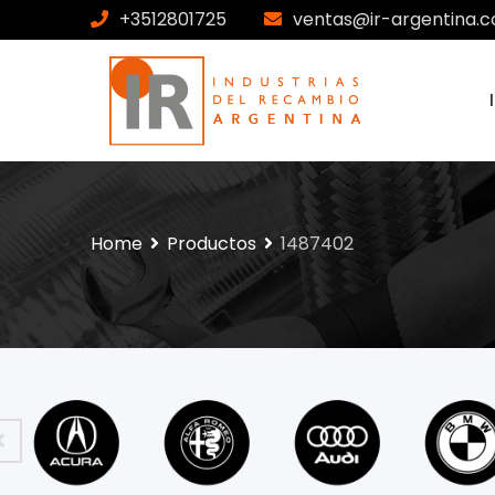
+3512801725
ventas@ir-argentina.c
Home
Productos
1487402