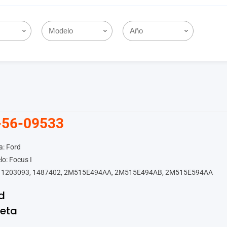
-56-09533
a: Ford
o: Focus I
 1203093, 1487402, 2M515E494AA, 2M515E494AB, 2M515E594AA
d
leta