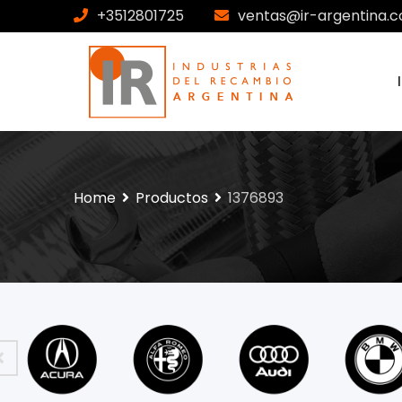
+3512801725
ventas@ir-argentina.c
Home
Productos
1376893