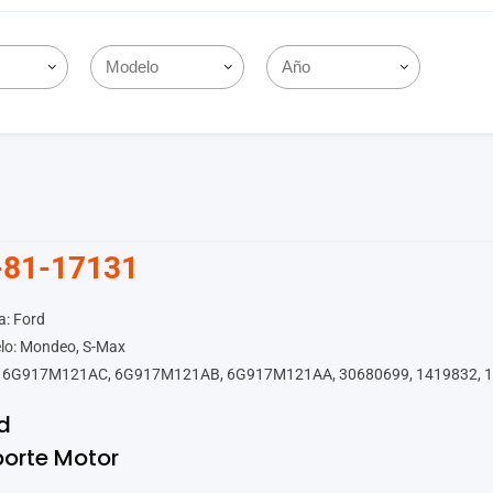
-81-17131
a: Ford
lo: Mondeo, S-Max
 6G917M121AC, 6G917M121AB, 6G917M121AA, 30680699, 1419832, 1
d
orte Motor