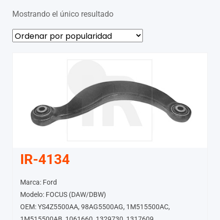
Mostrando el único resultado
IR-4134
Marca: Ford
Modelo: FOCUS (DAW/DBW)
OEM: YS4Z5500AA, 98AG5500AG, 1M515500AC,
1M515500AB, 1061660, 1329730, 1317609