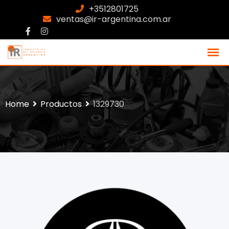
+3512801725
ventas@ir-argentina.com.ar
Home
Productos
1329730