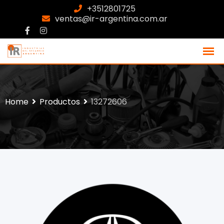
+3512801725
ventas@ir-argentina.com.ar
Home
Productos
13272606