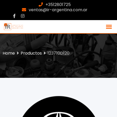
+3512801725
ventas@ir-argentina.com.ar
Home
Productos
123710D120