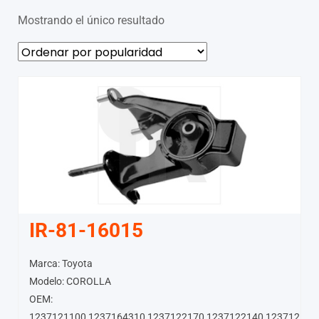
Mostrando el único resultado
IR-81-16015
Marca: Toyota
Modelo: COROLLA
OEM:
1237121100,1237164310,1237122170,1237122140,123712111