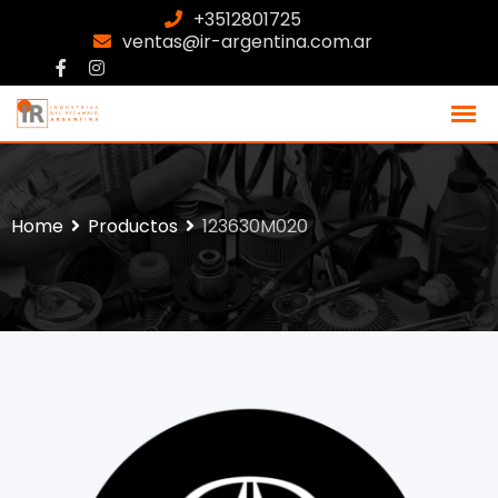
+3512801725
ventas@ir-argentina.com.ar
Home
Productos
123630M020