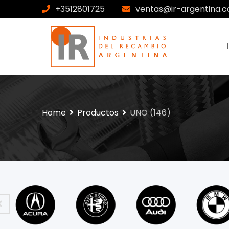
+3512801725
ventas@ir-argentina.c
Home
Productos
UNO (146)