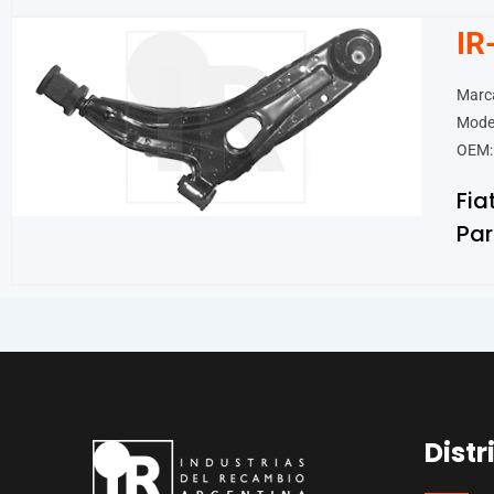
IR
Marca
Mode
OEM:
Fia
Par
Distr