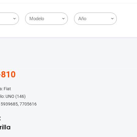
-810
: Fiat
lo: UNO (146)
 5939685, 7705616
t
rilla