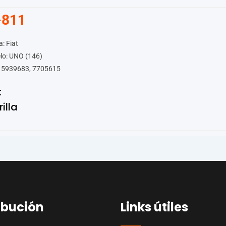
-811
: Fiat
lo: UNO (146)
 5939683, 7705615
t
rilla
ibución
Links útiles