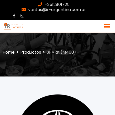
+3512801725
ventas@ir-argentina.com.ar
Home
Productos
SPARK (M400)