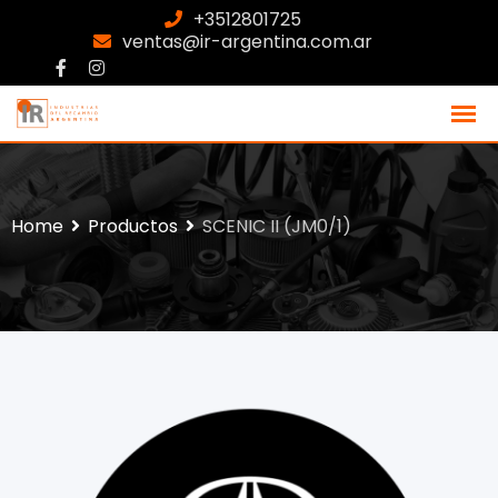
+3512801725
ventas@ir-argentina.com.ar
Home
Productos
SCENIC II (JM0/1)