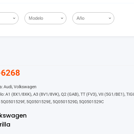
-6268
a: Audi, Volkswagen
o: A1 (8X1/8XK), A3 (8V1/8VK), Q2 (GAB), TT (FV3), VII (5G1/BE1), TI
 5Q0501529F, 5Q0501529E, 5Q0501529D, 5Q0501529C
lkswagen
rilla