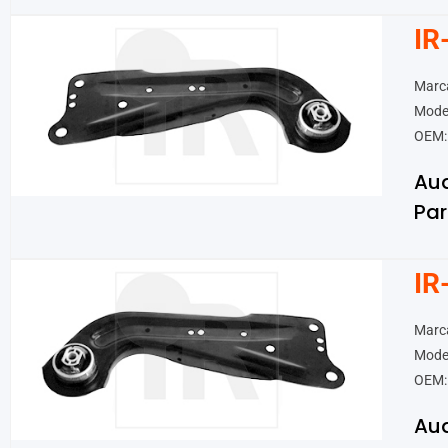
IR
Marca
Mode
OEM:
Au
Par
IR
Marca
Mode
OEM:
Au