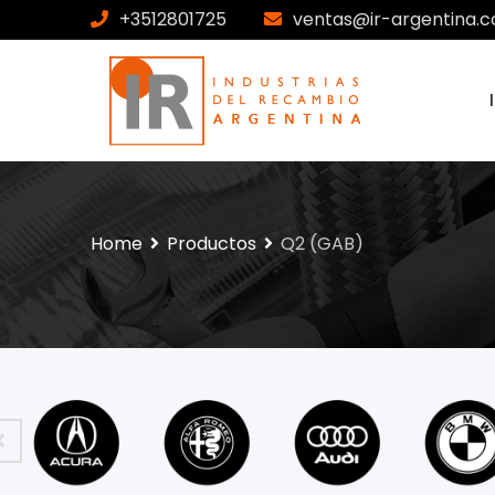
+3512801725
ventas@ir-argentina.c
Home
Productos
Q2 (GAB)