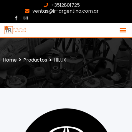
+3512801725
ventas@ir-argentina.com.ar
Home
Productos
HILUX