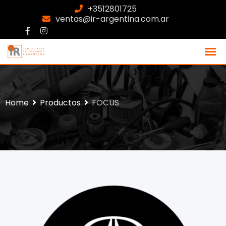
+3512801725
ventas@ir-argentina.com.ar
Home
Productos
FOCUS